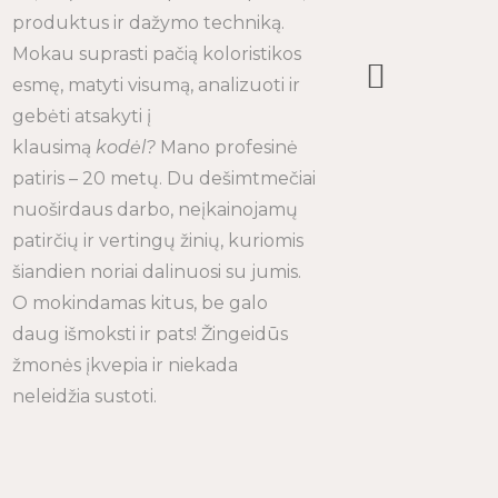
produktus ir dažymo techniką.
Mokau suprasti pačią koloristikos
esmę, matyti visumą, analizuoti ir
gebėti atsakyti į
klausimą
kodėl?
Mano profesinė
patiris – 20 metų. Du dešimtmečiai
nuoširdaus darbo, neįkainojamų
patirčių ir vertingų žinių, kuriomis
šiandien noriai dalinuosi su jumis.
O mokindamas kitus, be galo
daug išmoksti ir pats! Žingeidūs
žmonės įkvepia ir niekada
neleidžia sustoti.