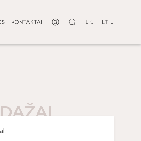
0
OS
KONTAKTAI
LT
 DAŽAI
al.