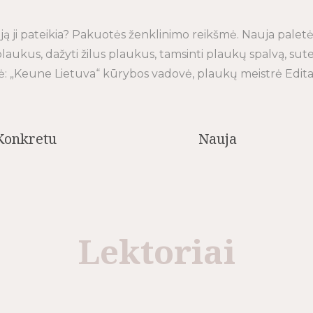
ciją ji pateikia? Pakuotės ženklinimo reikšmė.
Nauja paletė
 plaukus, dažyti žilus plaukus, tamsinti plaukų spalvą, sut
ė: „Keune Lietuva“ kūrybos vadovė, plaukų meistrė Edita
Konkretu
Nauja
Lektoriai