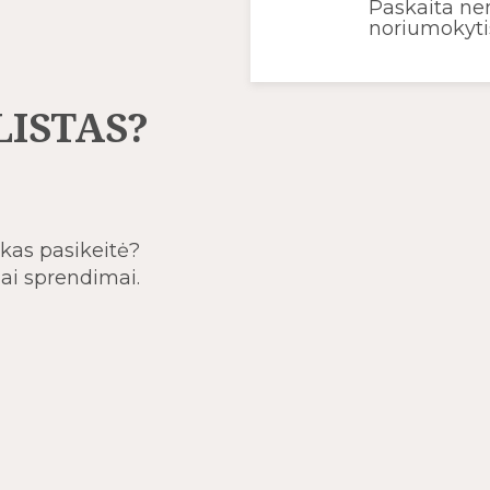
Paskaita ne
noriumokyti
LISTAS?
 kas pasikeitė?
iai sprendimai.